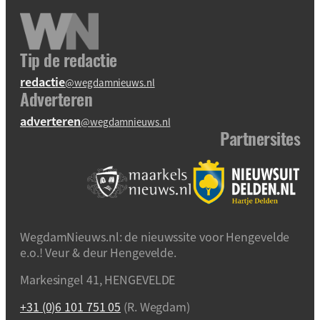
Tip de redactie
redactie
@wegdamnieuws.nl
Adverteren
adverteren
@wegdamnieuws.nl
Partnersites
WegdamNieuws.nl: de nieuwssite voor Hengevelde
e.o.! Veur & deur Hengevelde.
Markesingel 41, HENGEVELDE
+31 (0)6 101 751 05
(R. Wegdam)