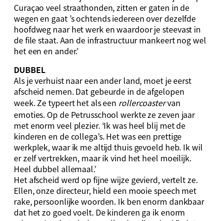
Curaçao veel straathonden, zitten er gaten in de
wegen en gaat ’s ochtends iedereen over dezelfde
hoofdweg naar het werk en waardoor je steevast in
de file staat. Aan de infrastructuur mankeert nog wel
het een en ander.’
DUBBEL
Als je verhuist naar een ander land, moet je eerst
afscheid nemen. Dat gebeurde in de afgelopen
week. Ze typeert het als een
rollercoaster
van
emoties. Op de Petrusschool werkte ze zeven jaar
met enorm veel plezier. ‘Ik was heel blij met de
kinderen en de collega’s. Het was een prettige
werkplek, waar ik me altijd thuis gevoeld heb. Ik wil
er zelf vertrekken, maar ik vind het heel moeilijk.
Heel dubbel allemaal.’
Het afscheid werd op fijne wijze gevierd, vertelt ze.
Ellen, onze directeur, hield een mooie speech met
rake, persoonlijke woorden. Ik ben enorm dankbaar
dat het zo goed voelt. De kinderen ga ik enorm