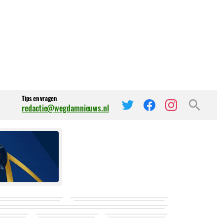
Tips en vragen
redactie@wegdamnieuws.nl