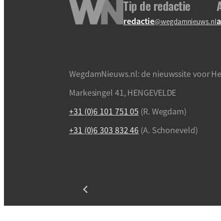
Tip de redactie
redactie
a
@wegdamnieuws.nl
WegdamNieuws.nl: de nieuwssite voor He
Markesingel 41, HENGEVELDE
+31 (0)6 101 751 05
(R. Wegdam)
+31 (0)6 303 832 46
(A. Schoneveld)