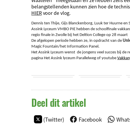
Waateren´ meegedaan en ze hebben zelfs e
belangstellenden kunnen zien hoe de technis
HIER
voor de vlog.
Dennis ten Thije, Gijs Blanckenborg, Luuk ter Huurne en 
Assink Lyceum VMBO PIE hebben de schoolfinale vakkan
regio finale in Zwolle bij het Deltion College op 28 maart
De afgelopen periode hebben ze, in opdracht van de
Uni
Magic Fountain/het Information Panel.
Het Assink Lyceum wenst de jongens veel succes bij de r
pagina Het Assink lyceum Parallelweg of youtube
Vakkan
Deel dit artikel
(Twitter)
Facebook
What