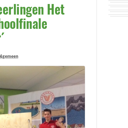
eerlingen Het
hoolfinale
´
Algemeen