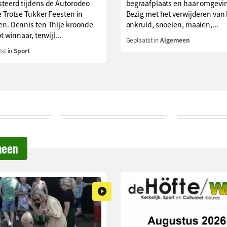
steerd tijdens de Autorodeo
begraafplaats en haar omgevi
 Trotse Tukker Feesten in
Bezig met het verwijderen van
en. Dennis ten Thije kroonde
onkruid, snoeien, maaien,...
t winnaar, terwijl...
Geplaatst in
Algemeen
st in
Sport
meen