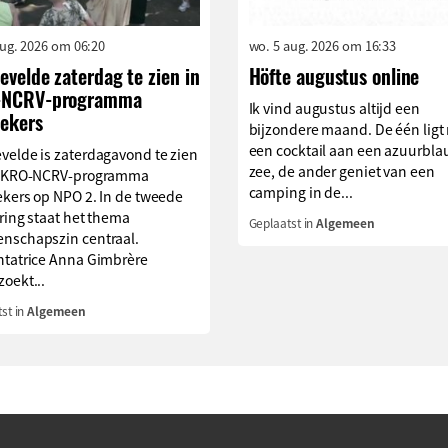
aug. 2026 om 06:20
wo. 5 aug. 2026 om 16:33
velde zaterdag te zien in
Höfte augustus online
NCRV-programma
Ik vind augustus altijd een
oekers
bijzondere maand. De één ligt
een cocktail aan een azuurbl
velde is zaterdagavond te zien
zee, de ander geniet van een
t KRO-NCRV-programma
camping in de...
ekers op NPO 2. In de tweede
ring staat het thema
Geplaatst in
Algemeen
nschapszin centraal.
ntatrice Anna Gimbrère
oekt...
st in
Algemeen