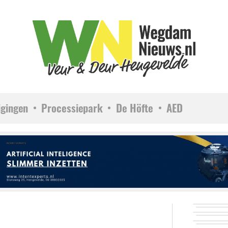
igingen
Processiepark
De Höfte
AED