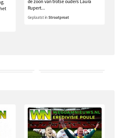
de zoon van trotse ouders Laura
ng.
Rupert...
 het
Geplaatst in
Stroatproat