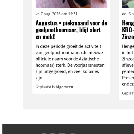
vr. 7 aug. 2026 om 14:31
do. 6 
Augustus = piekmaand voor de
Henge
geelpoothoornaar, blijf alert
KRO-
en meld!
Zinz
In deze periode groeit de activiteit
Henge
van geelpoothoornaars (de nieuwe
in he
officiële naam voor de Aziatische
Zinzo
hoornaar) sterk. De voorjaarsnesten
afleve
zijn uitgegroeid, en veel kolonies
gemee
zijn...
Prese
onderz
Geplaatst in
Algemeen
Geplaat