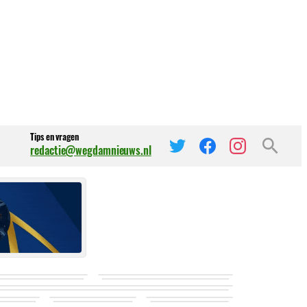
Tips en vragen
redactie@wegdamnieuws.nl