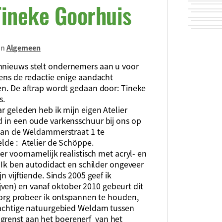
Tineke Goorhuis
in
Algemeen
ieuws stelt ondernemers aan u voor
ens de redactie enige aandacht
en. De aftrap wordt gedaan door: Tineke
s.
r geleden heb ik mijn eigen Atelier
 in een oude varkensschuur bij ons op
 aan de Weldammerstraat 1 te
lde : Atelier de Schöppe.
der voornamelijk realistisch met acryl- en
. Ik ben autodidact en schilder ongeveer
jn vijftiende. Sinds 2005 geef ik
ven) en vanaf oktober 2010 gebeurt dit
rzorg probeer ik ontspannen te houden,
 prachtige natuurgebied Weldam tussen
 grenst aan het boerenerf van het