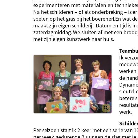
experimenteren met materialen en technieke
Na het schilderen – of als onderbreking – is er
spelen op het gras bij het boerenerf.En wat de
maakt zijn eigen schilderij . Datum en tijd is
zaterdagmiddag. We sluiten af met een broodj
met zijn eigen kunstwerk naar huis.
Teambu
Ik verz
medewer
werken 
de hand
Dynamics
sleutel 
betere 
resultat
werk.
Schilde
Per seizoen start ik 2 keer met een serie van 1
per week gedurende 2 uur aan de slag met je ei