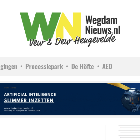
igingen
Processiepark
De Höfte
AED