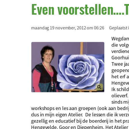
Even voorstellen….
maandag 19 november, 2012 om 06:26
Geplaatst 
Wegdamn
die volg
verdien
Goorhui
Twee jaa
geopend
het erf
Hengeve
Ik schil
olieverf
sinds mi
workshops en les aan groepen (ook aan bedrij
dus in mijn eigen Atelier. De lessen die ik ve
gezellig en educatief bij de boerderij in het
Hengevelde, Goor en Diepenheim. Het Atelier