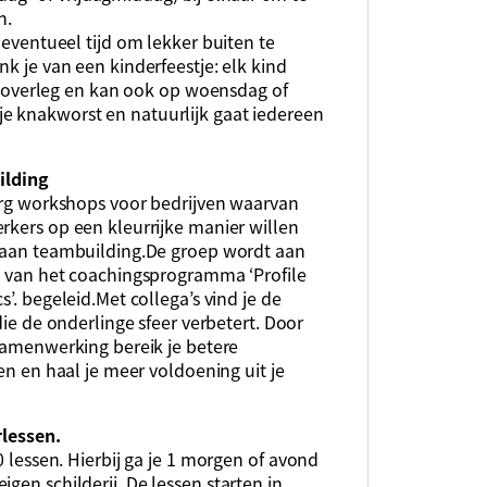
n.
 eventueel tijd om lekker buiten te
nk je van een kinderfeestje: elk kind
 in overleg en kan ook op woensdag of
e knakworst en natuurlijk gaat iedereen
ilding
org workshops voor bedrijven waarvan
kers op een kleurrijke manier willen
aan teambuilding.De groep wordt aan
 van het coachingsprogramma ‘Profile
’. begeleid.Met collega’s vind je de
die de onderlinge sfeer verbetert. Door
samenwerking bereik je betere
en en haal je meer voldoening uit je
rlessen.
0 lessen. Hierbij ga je 1 morgen of avond
gen schilderij. De lessen starten in