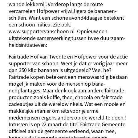
wandellekkernij. Verderop langs de route
verzamelen Hofpower vrijwilligers de bananen-
schillen. Want een schone avond4daagse betekent
een schoon milieu. Zie ook:
www.supportervanschoon.nl .Opnieuw een
uitstekende samenwerking tussen twee duurzaam-
heidsinitiatieven:
Fairtrade Hof van Twente en Hofpower voor de actie
supporter van schoon. Weet je dat er vorig jaar meer
dan 350 kilo bananen is uitgedeeld? Veel he?
Fairtrade kopen betekent een menswaardig bestaan
mogelijk maken voor de mensen op bana-
nenplantages. Maar denk ook aan andere fairtrade
producten zoals koffie, thee, chocola en fair-trade
cadeautjes uit de wereldwinkels. Wat een mooie en
makkelijke manier om iets voor je arme
medemensen ergens anders op de wereld te doen.!
Intussen is op 22 maart de titel Fairtrade Gemeente
officieel aan de gemeente verleend, waar-mee,
behalve de komende oranje borden aan de