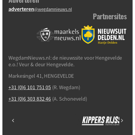
adverteren
@wegdamnieuws.nl
Partnersites
WegdamNieuws.nl: de nieuwssite voor Hengevelde
e.o.! Veur & deur Hengevelde.
Markesingel 41, HENGEVELDE
+31 (0)6 101 751 05
(R. Wegdam)
+31 (0)6 303 832 46
(A. Schoneveld)