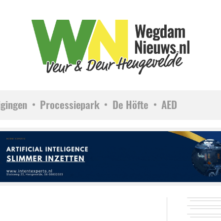
igingen
Processiepark
De Höfte
AED