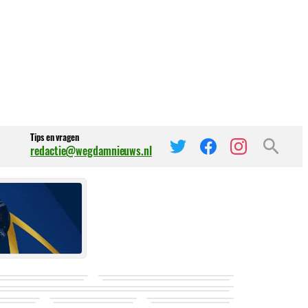
Tips en vragen
redactie@wegdamnieuws.nl