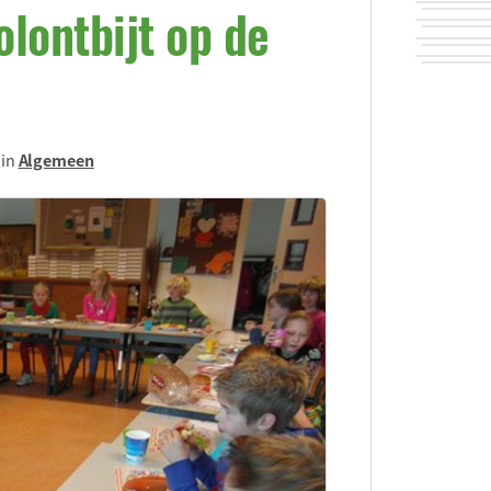
lontbijt op de
 in
Algemeen