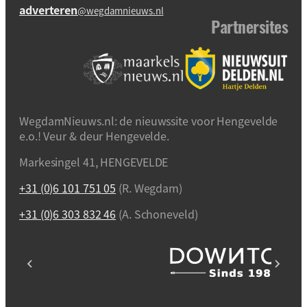
adverteren
@wegdamnieuws.nl
Partnersites
WegdamNieuws.nl: de nieuwssite voor Hengevelde
e.o.! Veur & deur Hengevelde.
Markesingel 41, HENGEVELDE
+31 (0)6 101 751 05
(R. Wegdam)
+31 (0)6 303 832 46
(A. Schoneveld)