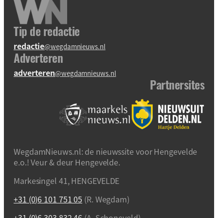
Tip de redactie
redactie
@wegdamnieuws.nl
Adverteren
adverteren
@wegdamnieuws.nl
Partnersites
WegdamNieuws.nl: de nieuwssite voor Hengevelde
e.o.! Veur & deur Hengevelde.
Markesingel 41, HENGEVELDE
+31 (0)6 101 751 05
(R. Wegdam)
+31 (0)6 303 832 46
(A. Schoneveld)