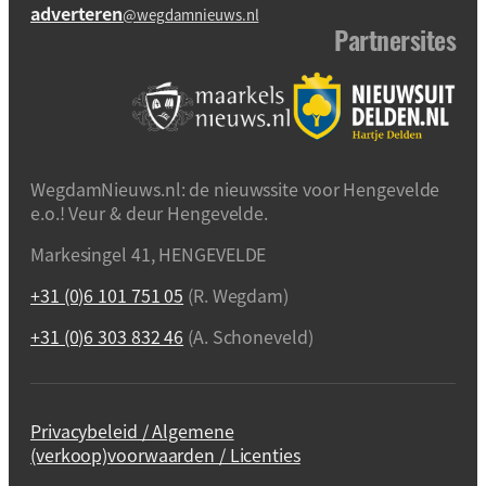
adverteren
@wegdamnieuws.nl
Partnersites
WegdamNieuws.nl: de nieuwssite voor Hengevelde
e.o.! Veur & deur Hengevelde.
Markesingel 41, HENGEVELDE
+31 (0)6 101 751 05
(R. Wegdam)
+31 (0)6 303 832 46
(A. Schoneveld)
Privacybeleid / Algemene
(verkoop)voorwaarden / Licenties