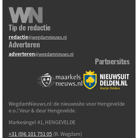
Tip de redactie
redactie
@wegdamnieuws.nl
Adverteren
adverteren
@wegdamnieuws.nl
Partnersites
WegdamNieuws.nl: de nieuwssite voor Hengevelde
e.o.! Veur & deur Hengevelde.
Markesingel 41, HENGEVELDE
+31 (0)6 101 751 05
(R. Wegdam)