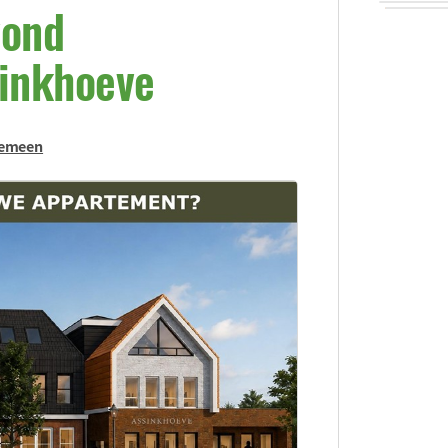
vond
inkhoeve
emeen