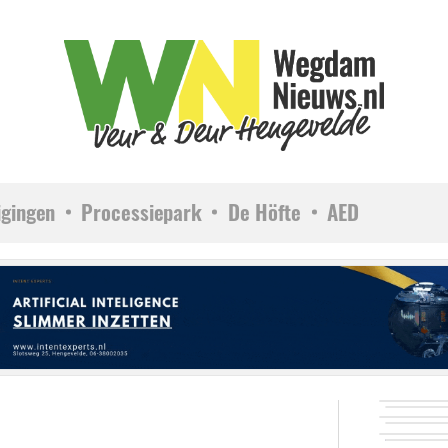
igingen
Processiepark
De Höfte
AED