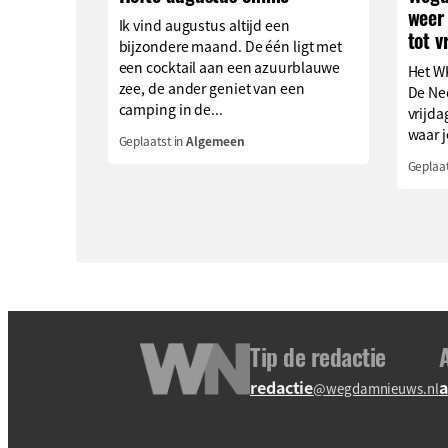
weer 
Ik vind augustus altijd een
tot v
bijzondere maand. De één ligt met
een cocktail aan een azuurblauwe
Het WK
zee, de ander geniet van een
De Ned
camping in de...
vrijda
waar je
Geplaatst in
Algemeen
Geplaat
Tip de redactie
redactie
a
@wegdamnieuws.nl