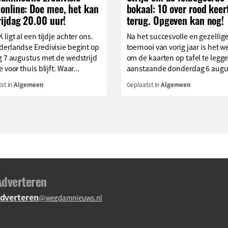
online: Doe mee, het kan
bokaal: 10 over rood keer
rijdag 20.00 uur!
terug. Opgeven kan nog!
 ligt al een tijdje achter ons.
Na het succesvolle en gezellig
erlandse Eredivisie begint op
toernooi van vorig jaar is het we
g 7 augustus met de wedstrijd
om de kaarten op tafel te legg
 voor thuis blijft. Waar...
aanstaande donderdag 6 augus
st in
Algemeen
Geplaatst in
Algemeen
Adverteren
dverteren
@wegdamnieuws.nl