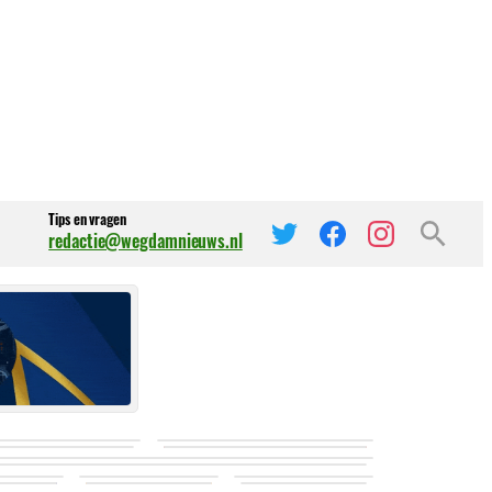
Tips en vragen
redactie@wegdamnieuws.nl