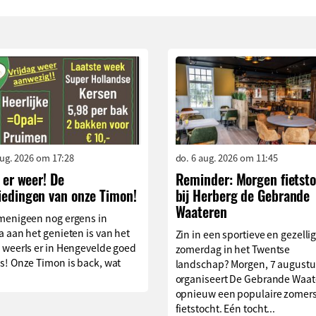
aug. 2026 om 17:28
do. 6 aug. 2026 om 11:45
s er weer! De
Reminder: Morgen fietst
iedingen van onze Timon!
bij Herberg de Gebrande
Waateren
menigeen nog ergens in
 aan het genieten is van het
Zin in een sportieve en gezelli
 weerIs er in Hengevelde goed
zomerdag in het Twentse
s! Onze Timon is back, wat
landschap? Morgen, 7 augustu
organiseert De Gebrande Waat
opnieuw een populaire zomer
fietstocht. Eén tocht...