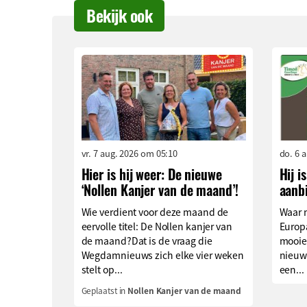
Bekijk ook
vr. 7 aug. 2026 om 05:10
do. 6 
Hier is hij weer: De nieuwe
Hij i
‘Nollen Kanjer van de maand’!
aanb
Wie verdient voor deze maand de
Waar 
eervolle titel: De Nollen kanjer van
Europa
de maand?Dat is de vraag die
mooie
Wegdamnieuws zich elke vier weken
nieuw
stelt op...
een...
Geplaatst in
Nollen Kanjer van de maand