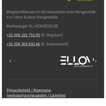
WegdamNieuws.nl: de nieuwssite voor Hengevelde
e.o.! Veur & deur Hengevelde.
Markesingel 41, HENGEVELDE
+31 (0)6 101 751 05
(R. Wegdam)
+31 (0)6 303 832 46
(A. Schoneveld)
Privacybeleid / Algemene
(verkoop)voorwaarden / Licenties