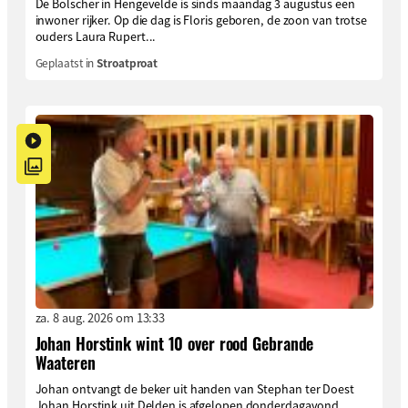
De Bolscher in Hengevelde is sinds maandag 3 augustus een
inwoner rijker. Op die dag is Floris geboren, de zoon van trotse
ouders Laura Rupert...
Geplaatst in
Stroatproat
za. 8 aug. 2026 om 13:33
Johan Horstink wint 10 over rood Gebrande
Waateren
Johan ontvangt de beker uit handen van Stephan ter Doest
Johan Horstink uit Delden is afgelopen donderdagavond