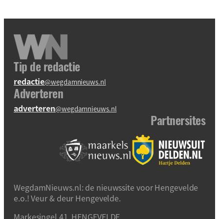
Tip de redactie
redactie
@wegdamnieuws.nl
Adverteren
adverteren
@wegdamnieuws.nl
Partnersites
WegdamNieuws.nl: de nieuwssite voor Hengevelde
e.o.! Veur & deur Hengevelde.
Markesingel 41, HENGEVELDE