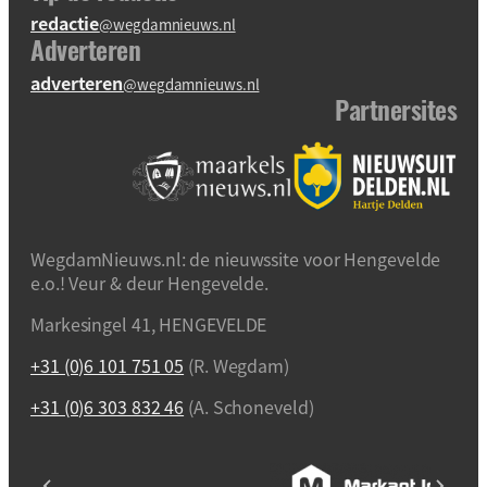
redactie
@wegdamnieuws.nl
Adverteren
adverteren
@wegdamnieuws.nl
Partnersites
WegdamNieuws.nl: de nieuwssite voor Hengevelde
e.o.! Veur & deur Hengevelde.
Markesingel 41, HENGEVELDE
+31 (0)6 101 751 05
(R. Wegdam)
+31 (0)6 303 832 46
(A. Schoneveld)