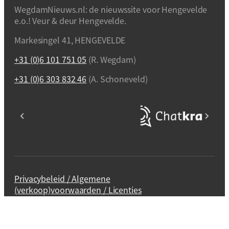
WegdamNieuws.nl: de nieuwssite voor Hengevelde
e.o.! Veur & deur Hengevelde.
Markesingel 41, HENGEVELDE
+31 (0)6 101 751 05
(R. Wegdam)
+31 (0)6 303 832 46
(A. Schoneveld)
Privacybeleid / Algemene
(verkoop)voorwaarden / Licenties
Webdesign en realisatie
Kuipers Design