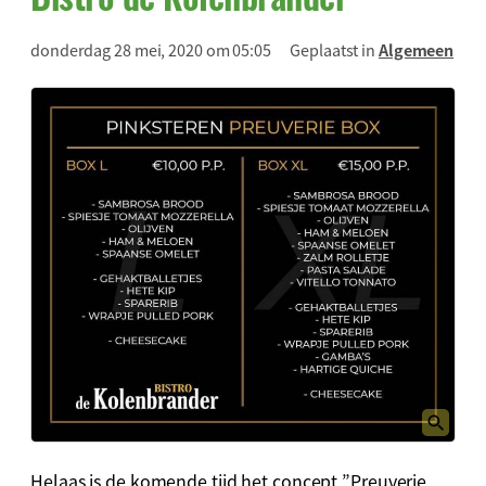
donderdag 28 mei, 2020 om 05:05
Geplaatst in
Algemeen
Helaas is de komende tijd het concept ”Preuverie