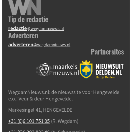
Tip de redactie
redactie
@wegdamnieuws.nl
Adverteren
adverteren
@wegdamnieuws.nl
Partnersites
WegdamNieuws.nl: de nieuwssite voor Hengevelde
e.o.! Veur & deur Hengevelde.
Markesingel 41, HENGEVELDE
+31 (0)6 101 751 05
(R. Wegdam)
+31 (0)6 303 832 46
(A. Schoneveld)