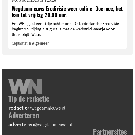
Wegdamnieuws Eredivisie weer online: Doe mee, het
kan tot vrijdag 20.00 uur!
Het WK ligt al een tijdje achter ons. De Nederlandse Eredivisie
begint op vrijdag 7 augustus met de wedstrijd waar je voor
thuis blijft. Waar...
Geplaatst in
Algemeen
Tip de redactie
redactie
@wegdamnieuws.nl
Adverteren
adverteren
@wegdamnieuws.nl
Partnersites