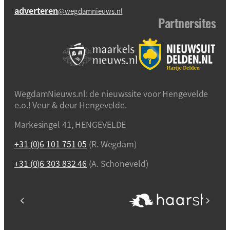
adverteren
@wegdamnieuws.nl
Partnersites
WegdamNieuws.nl: de nieuwssite voor Hengevelde
e.o.! Veur & deur Hengevelde.
Markesingel 41, HENGEVELDE
+31 (0)6 101 751 05
(R. Wegdam)
+31 (0)6 303 832 46
(A. Schoneveld)