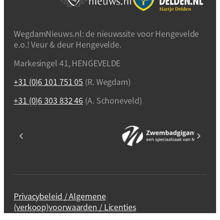
WegdamNieuws.nl: de nieuwssite voor Hengevelde
e.o.! Veur & deur Hengevelde.
Markesingel 41, HENGEVELDE
+31 (0)6 101 751 05
(R. Wegdam)
+31 (0)6 303 832 46
(A. Schoneveld)
Privacybeleid / Algemene
(verkoop)voorwaarden / Licenties