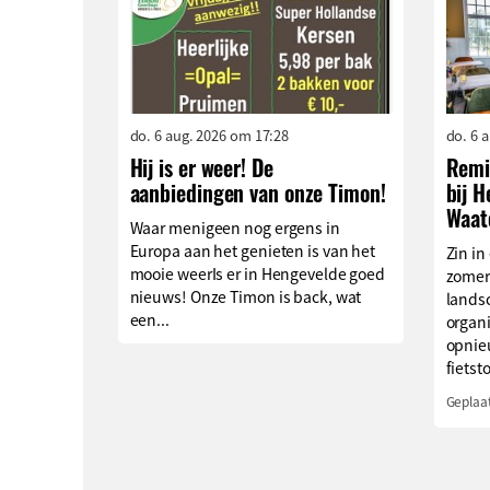
do. 6 aug. 2026 om 17:28
do. 6 
Hij is er weer! De
Remi
aanbiedingen van onze Timon!
bij 
Waat
Waar menigeen nog ergens in
Europa aan het genieten is van het
Zin in
mooie weerIs er in Hengevelde goed
zomer
nieuws! Onze Timon is back, wat
lands
een...
organ
opnie
fietst
Geplaat