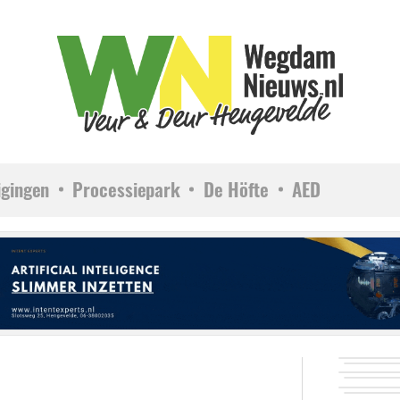
igingen
Processiepark
De Höfte
AED