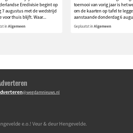
erlandse Eredivisie begint op
toernooi van vorig jaar is het we
g 7 augustus met de wedstrijd
om de kaarten op tafel te legg
 voor thuis blijft. Waar...
aanstaande donderdag 6 augus
st in
Algemeen
Geplaatst in
Algemeen
Adverteren
dverteren
@wegdamnieuws.nl
ngevelde e.o.! Veur & deur Hengevelde.