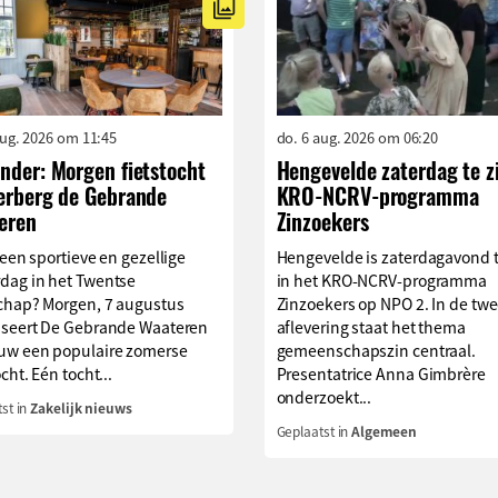
aug. 2026 om 11:45
do. 6 aug. 2026 om 06:20
nder: Morgen fietstocht
Hengevelde zaterdag te z
Herberg de Gebrande
KRO-NCRV-programma
eren
Zinzoekers
 een sportieve en gezellige
Hengevelde is zaterdagavond t
dag in het Twentse
in het KRO-NCRV-programma
chap? Morgen, 7 augustus
Zinzoekers op NPO 2. In de tw
iseert De Gebrande Waateren
aflevering staat het thema
uw een populaire zomerse
gemeenschapszin centraal.
ocht. Eén tocht...
Presentatrice Anna Gimbrère
onderzoekt...
st in
Zakelijk nieuws
Geplaatst in
Algemeen