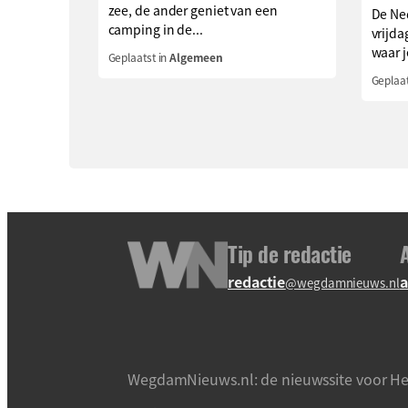
zee, de ander geniet van een
De Ned
camping in de...
vrijda
waar je
Geplaatst in
Algemeen
Geplaat
Tip de redactie
redactie
a
@wegdamnieuws.nl
WegdamNieuws.nl: de nieuwssite voor He