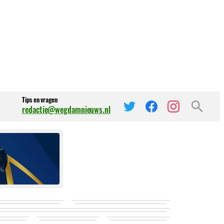
Tips en vragen
redactie@wegdamnieuws.nl