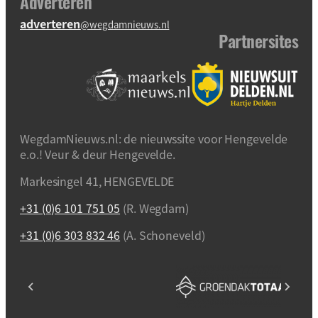
Adverteren
adverteren
@wegdamnieuws.nl
Partnersites
WegdamNieuws.nl: de nieuwssite voor Hengevelde
e.o.! Veur & deur Hengevelde.
Markesingel 41, HENGEVELDE
+31 (0)6 101 751 05
(R. Wegdam)
+31 (0)6 303 832 46
(A. Schoneveld)