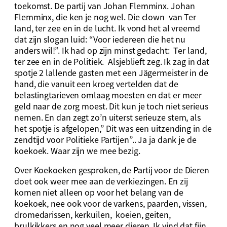
toekomst. De partij van Johan Flemminx. Johan
Flemminx, die ken je nog wel. Die clown van Ter
land, ter zee en in de lucht. Ik vond het al vreemd
dat zijn slogan luid: “Voor iedereen die het nu
anders wil!”. Ik had op zijn minst gedacht: Ter land,
ter zee en in de Politiek. Alsjeblieft zeg. Ik zag in dat
spotje 2 lallende gasten met een Jägermeister in de
hand, die vanuit een kroeg vertelden dat de
belastingtarieven omlaag moesten en dat er meer
geld naar de zorg moest. Dit kun je toch niet serieus
nemen. En dan zegt zo’n uiterst serieuze stem, als
het spotje is afgelopen,” Dit was een uitzending in de
zendtijd voor Politieke Partijen”.. Ja ja dank je de
koekoek. Waar zijn we mee bezig.
Over Koekoeken gesproken, de Partij voor de Dieren
doet ook weer mee aan de verkiezingen. En zij
komen niet alleen op voor het belang van de
koekoek, nee ook voor de varkens, paarden, vissen,
dromedarissen, kerkuilen, koeien, geiten,
brulkikkers en nog veel meer dieren. Ik vind dat fijn.