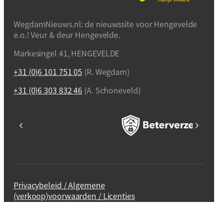
WegdamNieuws.nl: de nieuwssite voor Hengevelde
e.o.! Veur & deur Hengevelde.
Markesingel 41, HENGEVELDE
+31 (0)6 101 751 05
(R. Wegdam)
+31 (0)6 303 832 46
(A. Schoneveld)
Privacybeleid / Algemene
(verkoop)voorwaarden / Licenties