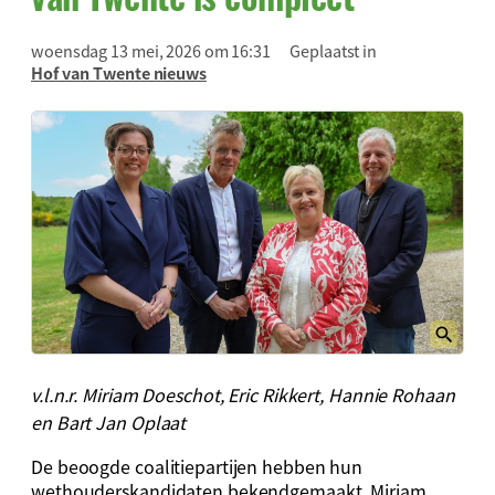
woensdag 13 mei, 2026 om 16:31
Geplaatst in
Hof van Twente nieuws
v.l.n.r. Miriam Doeschot, Eric Rikkert, Hannie Rohaan
en Bart Jan Oplaat
De beoogde coalitiepartijen hebben hun
wethouderskandidaten bekendgemaakt. Miriam