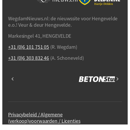
WegdamNieuws.nl: de nieuwssite voor Hengevelde
e.o.! Veur & deur Hengevelde.
Markesingel 41, HENGEVELDE
+31 (0)6 101 751 05
(R. Wegdam)
+31 (0)6 303 832 46
(A. Schoneveld)
Privacybeleid / Algemene
(verkoop)voorwaarden / Licenties