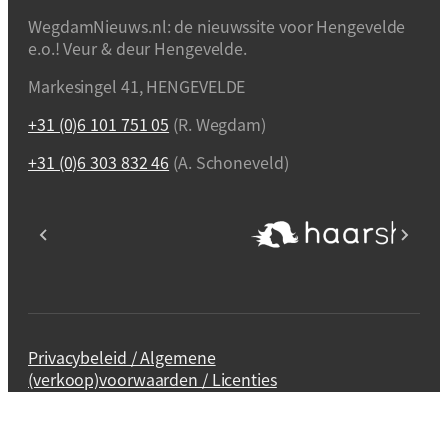
WegdamNieuws.nl: de nieuwssite voor Hengevelde
e.o.! Veur & deur Hengevelde.
Markesingel 41, HENGEVELDE
+31 (0)6 101 751 05
(R. Wegdam)
+31 (0)6 303 832 46
(A. Schoneveld)
Privacybeleid / Algemene
(verkoop)voorwaarden / Licenties
Webdesign en realisatie
Kuipers Design