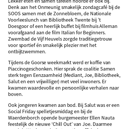
Lekker eten en samen tafelen hoorde er ook bij.
Denk aan het Onmeunig smakelijk zondagcafé bij de
SOOS samen met de Zonnebloem, de Nationale
Voorleeslunch van Bibliotheek Twente bij ’t
Doesgoor of een heerlijk buffet bij filmhuis Alleman
voorafgaand aan de film
Italian
for
Beginners
.
Zwembad de Vijf Heuvels zorgde traditiegetrouw
voor sportief én smakelijk plezier met het
ontbijtzwemmen.
Tijdens de Goorse weekmarkt werd er koffie van
Piaccinogeschonken. Hier sprak de coalitie
Samen
sterk tegen Eenzaamheid
(Mediant, Joe, Bibliotheek,
Salut en een vrijwilliger) met veel inwoners. Er
kwamen waardevolle en persoonlijke verhalen naar
boven.
Ook jongeren kwamen aan bod. Bij Salut was er een
Social Friday spelletjesmiddag en bij de
Waerdenborch opende burgemeester Ellen Nauta
feestelijk de nieuwe ‘Chill Out’ van Joe. Daarmee