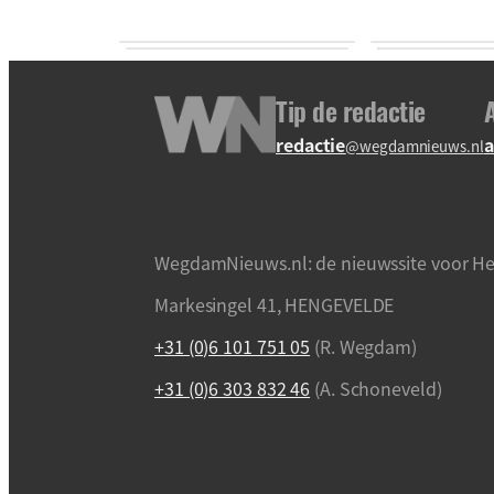
Tip de redactie
redactie
a
@wegdamnieuws.nl
WegdamNieuws.nl: de nieuwssite voor He
Markesingel 41, HENGEVELDE
+31 (0)6 101 751 05
(R. Wegdam)
+31 (0)6 303 832 46
(A. Schoneveld)