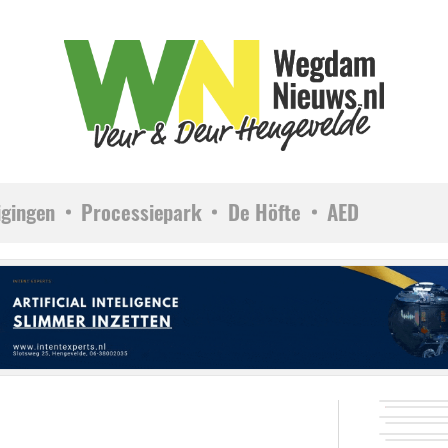
igingen
Processiepark
De Höfte
AED