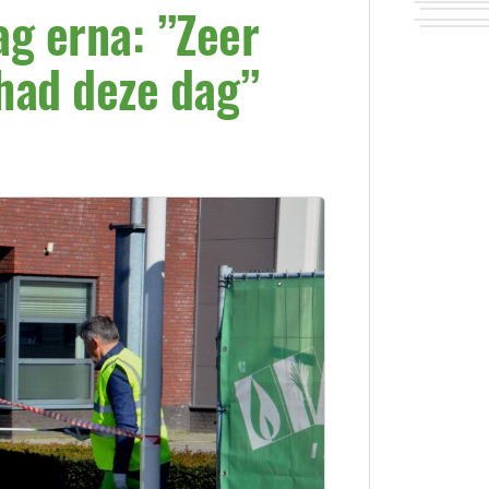
ag erna: ”Zeer
had deze dag”