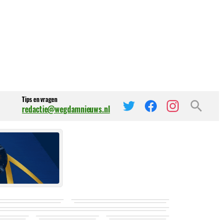
Tips en vragen
redactie@wegdamnieuws.nl