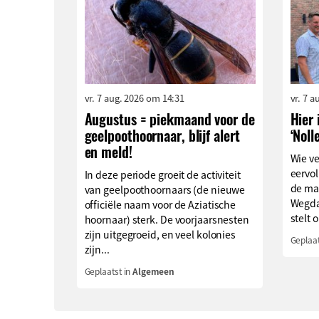
vr. 7 aug. 2026 om 14:31
vr. 7 
Augustus = piekmaand voor de
Hier 
geelpoothoornaar, blijf alert
‘Noll
en meld!
Wie v
eervol
In deze periode groeit de activiteit
de ma
van geelpoothoornaars (de nieuwe
Wegda
officiële naam voor de Aziatische
stelt o
hoornaar) sterk. De voorjaarsnesten
zijn uitgegroeid, en veel kolonies
Geplaat
zijn...
Geplaatst in
Algemeen