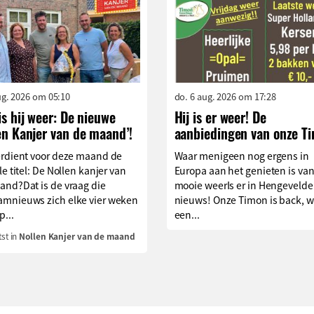
aug. 2026 om 05:10
do. 6 aug. 2026 om 17:28
is hij weer: De nieuwe
Hij is er weer! De
en Kanjer van de maand’!
aanbiedingen van onze T
erdient voor deze maand de
Waar menigeen nog ergens in
le titel: De Nollen kanjer van
Europa aan het genieten is van
and?Dat is de vraag die
mooie weerIs er in Hengevelde
mnieuws zich elke vier weken
nieuws! Onze Timon is back, w
p...
een...
st in
Nollen Kanjer van de maand