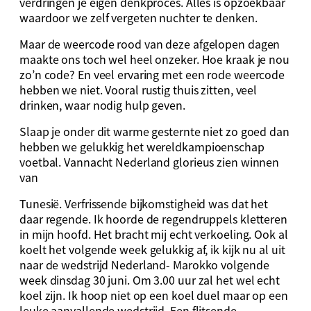
verdringen je eigen denkproces. Alles is opzoekbaar
waardoor we zelf vergeten nuchter te denken.
Maar de weercode rood van deze afgelopen dagen
maakte ons toch wel heel onzeker. Hoe kraak je nou
zo’n code? En veel ervaring met een rode weercode
hebben we niet. Vooral rustig thuis zitten, veel
drinken, waar nodig hulp geven.
Slaap je onder dit warme gesternte niet zo goed dan
hebben we gelukkig het wereldkampioenschap
voetbal. Vannacht Nederland glorieus zien winnen
van
Tunesië. Verfrissende bijkomstigheid was dat het
daar regende. Ik hoorde de regendruppels kletteren
in mijn hoofd. Het bracht mij echt verkoeling. Ook al
koelt het volgende week gelukkig af, ik kijk nu al uit
naar de wedstrijd Nederland- Marokko volgende
week dinsdag 30 juni. Om 3.00 uur zal het wel echt
koel zijn. Ik hoop niet op een koel duel maar op een
leuke aanvallende wedstrijd. Een flitsende