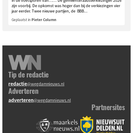
In de voetsporen van…… De gemeenteraadsverkiezingen 2026
zijn voorbij. De opkomst was hoger dan bij de verkiezingen vier
jaar eerder. Twee nieuwe partijen, de BBB...
Geplaatst in
Pieter Column
Tip de redactie
redactie
@wegdamnieuws.nl
Adverteren
adverteren
@wegdamnieuws.nl
Partnersites