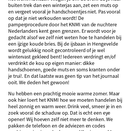
buiten trek dan een winterjas aan, zet een muts op
en vergeet vooral je handschoentjes niet. Pas vooral
op dat je niet verkouden wordt! De
pamperprocedure door het KNMI van de nuchtere
Nederlanders kent geen grenzen. Er wordt voor je
gedacht alsof we zelf niet weten hoe te handelen bij
een ijzige koude bries. Bij de ijsbaan in Hengevelde
wordt gelukkig nooit gecontroleerd of je wel
wintervast gekleed bent! Iedereen verdringt en/of
verdrinkt de kou op eigen manier: dikke
handschoenen, goede muts en soms kranten onder
je trui!. En dat laatste was geen tip van het journaal
ooit. We deden het gewoon!
Nu hebben een prachtig mooie warme zomer. Maar
ook hier loert het KNMI hoe we moeten handelen bij
heel zonnig en warm weer. Drink veel, smeer je in en
zoek vooral de schaduw op. Dat is echt een eye
opener! Wij hoeven zelf niet meer te denken. We
pakken de telefoon en de adviezen en codes