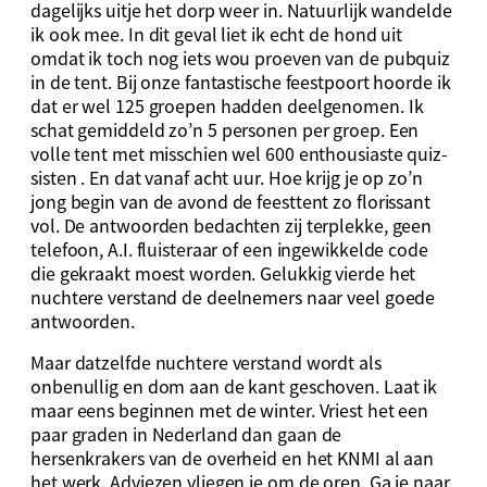
dagelijks uitje het dorp weer in. Natuurlijk wandelde
ik ook mee. In dit geval liet ik echt de hond uit
omdat ik toch nog iets wou proeven van de pubquiz
in de tent. Bij onze fantastische feestpoort hoorde ik
dat er wel 125 groepen hadden deelgenomen. Ik
schat gemiddeld zo’n 5 personen per groep. Een
volle tent met misschien wel 600 enthousiaste quiz-
sisten . En dat vanaf acht uur. Hoe krijg je op zo’n
jong begin van de avond de feesttent zo florissant
vol. De antwoorden bedachten zij terplekke, geen
telefoon, A.I. fluisteraar of een ingewikkelde code
die gekraakt moest worden. Gelukkig vierde het
nuchtere verstand de deelnemers naar veel goede
antwoorden.
Maar datzelfde nuchtere verstand wordt als
onbenullig en dom aan de kant geschoven. Laat ik
maar eens beginnen met de winter. Vriest het een
paar graden in Nederland dan gaan de
hersenkrakers van de overheid en het KNMI al aan
het werk. Adviezen vliegen je om de oren. Ga je naar