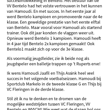
succesontwikkeling in Bentelo. Het bestuur van de
VV Bentelo had het volste vertrouwen in het kunnen
van Hamoudi. En met succes. In het eerste jaar al
werd Bentelo kampioen en promoveerde naar de 4e
klasse. Een geweldige prestatie van het eerste elftal
van Bentelo. Maar vooral voor Hamoudi als startend
trainer. Ook dit jaar konden de vlaggen weer uit.
Opnieuw werd Bentelo 1 kampioen. Hamoudi heeft
in 4 jaar tijd Bentelo 2x kampioen gemaakt! Ook
Bentelo1 maakt zich op voor de 3e klasse.
Als voormalig jeugdleider, zie ik beide nog als
jeugdspeler een balletje trappen op ’t Ruperts erve!
Ik wens Hamoudi Jaafil en Thijs Assink heel veel
succes in het volgende voetbalseizoen. Hamoudi bij
Sportclub Markelo in de tweede klasse G en Thijs bij
VC Fleringen in de derde klasse.
Stil zit ik nu te denken en te dromen van de
mogelijke wedstrijden tussen VC Fleringen, VV
Bentelo en WVV’34! Wie weet wat de glazen bol ons