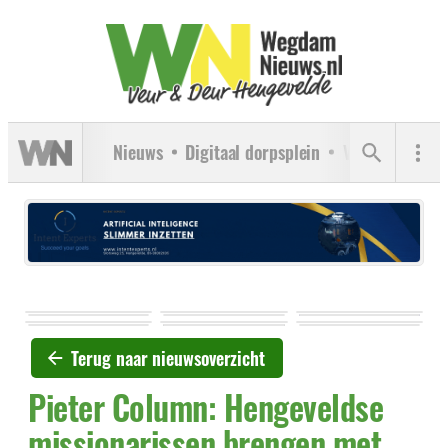
Nieuws
Digitaal dorpsplein
Verenigingen
Terug naar nieuwsoverzicht
Pieter Column: Hengeveldse
missionarissen brengen met