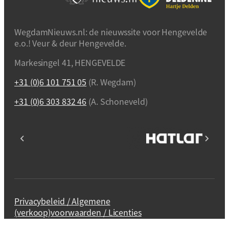
WegdamNieuws.nl: de nieuwssite voor Hengevelde
e.o.! Veur & deur Hengevelde.
Markesingel 41, HENGEVELDE
+31 (0)6 101 751 05
(R. Wegdam)
+31 (0)6 303 832 46
(A. Schoneveld)
Privacybeleid / Algemene
(verkoop)voorwaarden / Licenties