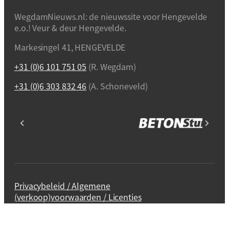
WegdamNieuws.nl: de nieuwssite voor Hengevelde
e.o.! Veur & deur Hengevelde.
Markesingel 41, HENGEVELDE
+31 (0)6 101 751 05
(R. Wegdam)
+31 (0)6 303 832 46
(A. Schoneveld)
Privacybeleid / Algemene
(verkoop)voorwaarden / Licenties
Webdesign en realisatie
Kuipers Design