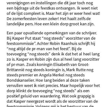
verenigingen en instellingen die dit jaar toch nog
een bijdrage uit de feestkas ontvangen. Ik weet niet
of de lijst compleet is. Maar het zijn er weer heel wat!
De zomerfeesten leven zeker! Het haalt zelfs de
landelijke pers. Hoe een klein dorp groot kan zijn.
Een paar opvallende opmerkingen van de schrijver.
Bij Kasper Put staat “nog steeds” voorzitter van de
feestcommissie”. Achter Robin Raanhuis schrijft hij
“nog altijd de pr-man van het feest”. Bij de
toevoeging “nog steeds” denk ik dat het al heel lang
zo is. Kasper en Robin zijn dus al heel lang voorzitter
of pr-man. Zoals koningin Elisabeth van Groot-
Brittannië nog steeds koningin is, Mark Rutte nog
steeds premier en Angela Merkel nog steeds
Bondskanselier. Hoe lang beiden al deze taken
vervullen weet ik niet precies. Maar hopelijk voor het
dorp klinkt de toevoeging “nog steeds” als een
positief geluid van waardering. Wat ook grappig is
dat Kasper neergezet wordt als de voorzitter van de
feestcommissie. Volgens mij is het bestuur van de