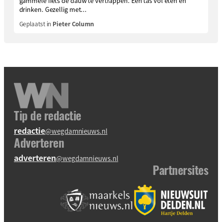
gammele fiets de dauw te vertrappen. Een tas vol eten en
drinken. Gezellig met...
Geplaatst in
Pieter Column
Tip de redactie
redactie
@wegdamnieuws.nl
Adverteren
adverteren
@wegdamnieuws.nl
Partnersites