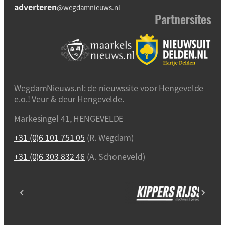
adverteren
@wegdamnieuws.nl
Partnersites
WegdamNieuws.nl: de nieuwssite voor Hengevelde
e.o.! Veur & deur Hengevelde.
Markesingel 41, HENGEVELDE
+31 (0)6 101 751 05
(R. Wegdam)
+31 (0)6 303 832 46
(A. Schoneveld)