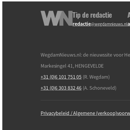
Tip de redactie
redactie
a
@wegdamnieuws.nl
WegdamNieuws.nl: de nieuwssite voor He
Markesingel 41, HENGEVELDE
+31 (0)6 101 751 05
(R. Wegdam)
+31 (0)6 303 832 46
(A. Schoneveld)
Privacybeleid / Algemene (verkoop)voorw