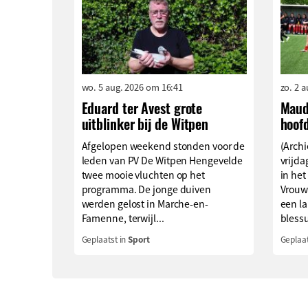
wo. 5 aug. 2026 om 16:41
zo. 2 
Eduard ter Avest grote
Maud
uitblinker bij de Witpen
hoof
Afgelopen weekend stonden voor de
(Archi
leden van PV De Witpen Hengevelde
vrijd
twee mooie vluchten op het
in het
programma. De jonge duiven
Vrouw
werden gelost in Marche-en-
een l
Famenne, terwijl...
blessu
Geplaatst in
Sport
Geplaat