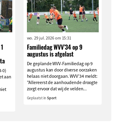
wo. 29 jul. 2026 om 15:31
 1
Familiedag WVV’34 op 9
augustus is afgelast
ta
De geplande WVV-Familiedag op 9
augustus kan door diverse oorzaken
3-0)
helaas niet doorgaan. WVV’34 meldt:
et aan
”Allereerst de aanhoudende droogte
zorgt ervoor dat wij de velden...
niet
Geplaatst in
Sport