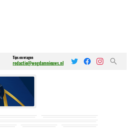
Tips en vragen
redactie@wegdamnieuws.nl