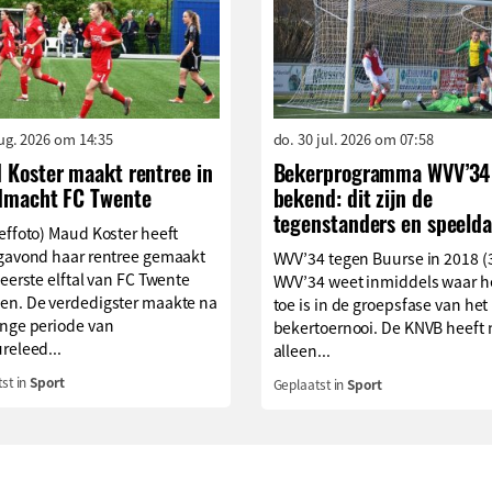
aug. 2026 om 14:35
do. 30 jul. 2026 om 07:58
 Koster maakt rentree in
Bekerprogramma WVV’34
dmacht FC Twente
bekend: dit zijn de
tegenstanders en speelda
effoto) Maud Koster heeft
agavond haar rentree gemaakt
WVV’34 tegen Buurse in 2018 (
 eerste elftal van FC Twente
WVV’34 weet inmiddels waar h
en. De verdedigster maakte na
toe is in de groepsfase van het
ange periode van
bekertoernooi. De KNVB heeft 
releed...
alleen...
st in
Sport
Geplaatst in
Sport