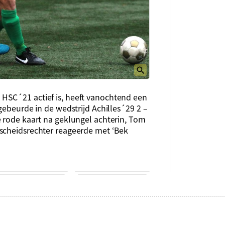
HSC´21 actief is, heeft vanochtend een
gebeurde in de wedstrijd Achilles´29 2 –
e rode kaart na geklungel achterin, Tom
 scheidsrechter reageerde met ‘Bek