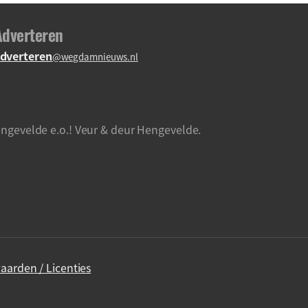
Adverteren
dverteren
@wegdamnieuws.nl
ngevelde e.o.! Veur & deur Hengevelde.
aarden / Licenties