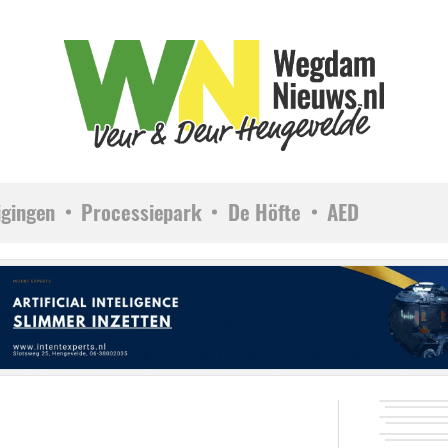
igingen
Processiepark
De Höfte
AED