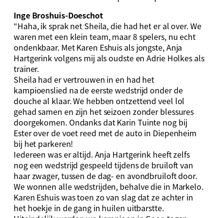
Inge Broshuis-Doeschot
“Haha, ik sprak net Sheila, die had het er al over. We
waren met een klein team, maar 8 spelers, nu echt
ondenkbaar. Met Karen Eshuis als jongste, Anja
Hartgerink volgens mij als oudste en Adrie Holkes als
trainer.
Sheila had er vertrouwen in en had het
kampioenslied na de eerste wedstrijd onder de
douche al klaar. We hebben ontzettend veel lol
gehad samen en zijn het seizoen zonder blessures
doorgekomen. Ondanks dat Karin Tuinte nog bij
Ester over de voet reed met de auto in Diepenheim
bij het parkeren!
Iedereen was er altijd. Anja Hartgerink heeft zelfs
nog een wedstrijd gespeeld tijdens de bruiloft van
haar zwager, tussen de dag- en avondbruiloft door.
We wonnen alle wedstrijden, behalve die in Markelo.
Karen Eshuis was toen zo van slag dat ze achter in
het hoekje in de gang in huilen uitbarstte.