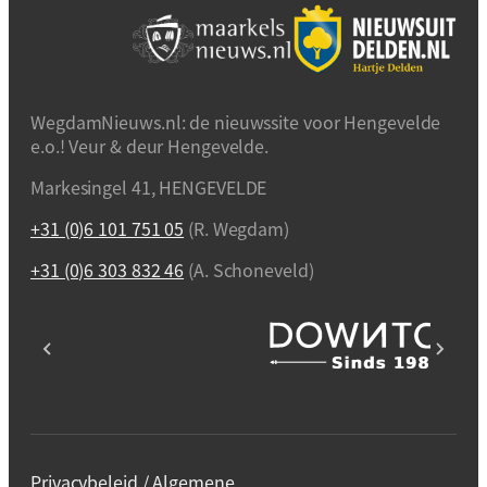
WegdamNieuws.nl: de nieuwssite voor Hengevelde
e.o.! Veur & deur Hengevelde.
Markesingel 41, HENGEVELDE
+31 (0)6 101 751 05
(R. Wegdam)
+31 (0)6 303 832 46
(A. Schoneveld)
Privacybeleid / Algemene