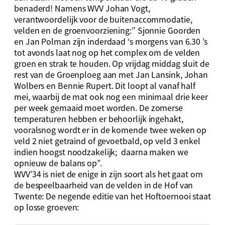
benaderd! Namens WVV Johan Vogt,
verantwoordelijk voor de buitenaccommodatie,
velden en de groenvoorziening:” Sjonnie Goorden
en Jan Polman zijn inderdaad ‘s morgens van 6.30 ’s
tot avonds laat nog op het complex om de velden
groen en strak te houden. Op vrijdag middag sluit de
rest van de Groenploeg aan met Jan Lansink, Johan
Wolbers en Bennie Rupert. Dit loopt al vanaf half
mei, waarbij de mat ook nog een minimaal drie keer
per week gemaaid moet worden. De zomerse
temperaturen hebben er behoorlijk ingehakt,
vooralsnog wordt er in de komende twee weken op
veld 2 niet getraind of gevoetbald, op veld 3 enkel
indien hoogst noodzakelijk; daarna maken we
opnieuw de balans op”.
WVV’34 is niet de enige in zijn soort als het gaat om
de bespeelbaarheid van de velden in de Hof van
Twente: De negende editie van het Hoftoernooi staat
op losse groeven: