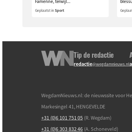
Famenne, terwijl...
blessu
Geplaatst in
Sport
Geplaat
Tip de redactie
redactie
a
@wegdamnieuws.nl
WegdamNieuws.nl: de nieuwssite voor He
Markesingel 41, HENGEVELDE
+31 (0)6 101 751 05
(R. Wegdam)
+31 (0)6 303 832 46
(A. Schoneveld)