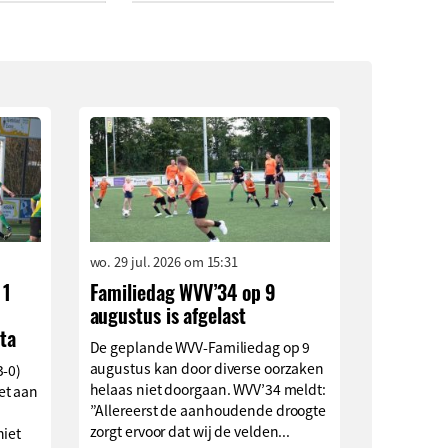
wo. 29 jul. 2026 om 15:31
 1
Familiedag WVV’34 op 9
augustus is afgelast
ta
De geplande WVV-Familiedag op 9
augustus kan door diverse oorzaken
3-0)
helaas niet doorgaan. WVV’34 meldt:
et aan
”Allereerst de aanhoudende droogte
zorgt ervoor dat wij de velden...
niet