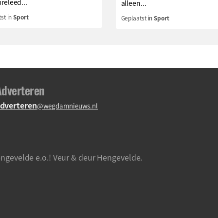
releed...
alleen...
st in
Sport
Geplaatst in
Sport
Adverteren
dverteren
@wegdamnieuws.nl
ngevelde e.o.! Veur & deur Hengevelde.