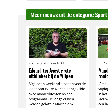
Meer nieuws uit de categorie Sport
wo. 5 aug. 2026 om 16:41
zo. 2 
Eduard ter Avest grote
Maud
uitblinker bij de Witpen
hoof
Afgelopen weekend stonden voor de
(Archi
leden van PV De Witpen Hengevelde
vrijd
twee mooie vluchten op het
in het
programma. De jonge duiven
Vrouw
werden gelost in Marche-en-
een l