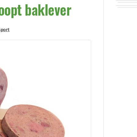
oopt baklever
Sport