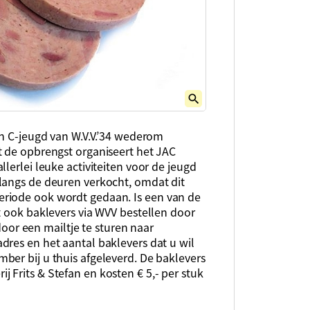
en C-jeugd van W.V.V.’34 wederom
t de opbrengst organiseert het JAC
lerlei leuke activiteiten voor de jeugd
langs de deuren verkocht, omdat dit
riode ook wordt gedaan. Is een van de
t ook baklevers via WVV bestellen door
 door een mailtje te sturen naar
dres en het aantal baklevers dat u wil
ber bij u thuis afgeleverd. De baklevers
Frits & Stefan en kosten € 5,- per stuk