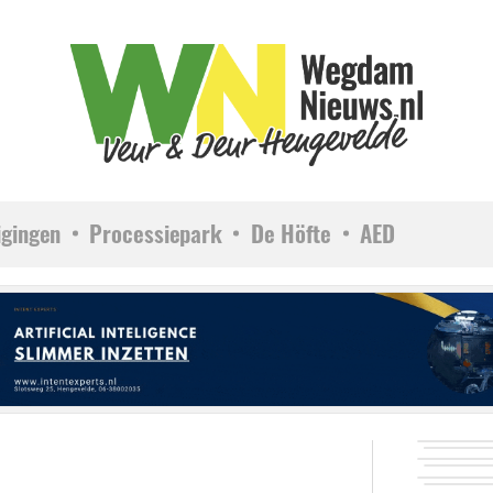
igingen
Processiepark
De Höfte
AED