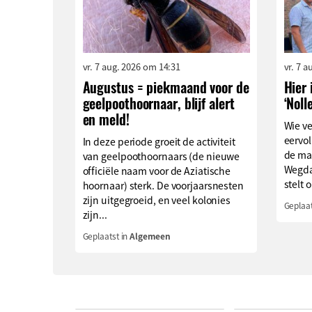
vr. 7 aug. 2026 om 14:31
vr. 7 
Augustus = piekmaand voor de
Hier 
geelpoothoornaar, blijf alert
‘Noll
en meld!
Wie v
eervol
In deze periode groeit de activiteit
de ma
van geelpoothoornaars (de nieuwe
Wegda
officiële naam voor de Aziatische
stelt o
hoornaar) sterk. De voorjaarsnesten
zijn uitgegroeid, en veel kolonies
Geplaat
zijn...
Geplaatst in
Algemeen