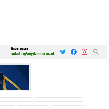
Tips en vragen
redactie@wegdamnieuws.nl