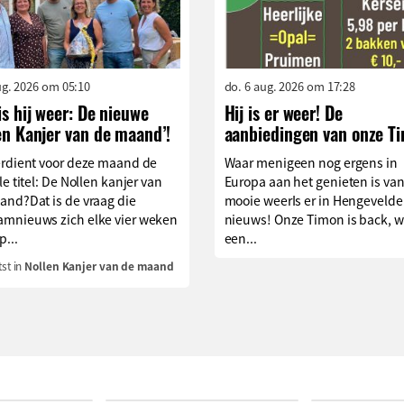
aug. 2026 om 05:10
do. 6 aug. 2026 om 17:28
is hij weer: De nieuwe
Hij is er weer! De
en Kanjer van de maand’!
aanbiedingen van onze T
erdient voor deze maand de
Waar menigeen nog ergens in
le titel: De Nollen kanjer van
Europa aan het genieten is van
and?Dat is de vraag die
mooie weerIs er in Hengevelde
mnieuws zich elke vier weken
nieuws! Onze Timon is back, w
p...
een...
st in
Nollen Kanjer van de maand