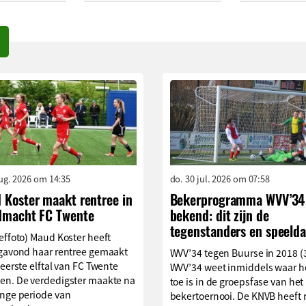
aug. 2026 om 14:35
do. 30 jul. 2026 om 07:58
 Koster maakt rentree in
Bekerprogramma WVV’34
dmacht FC Twente
bekend: dit zijn de
tegenstanders en speelda
effoto) Maud Koster heeft
agavond haar rentree gemaakt
WVV’34 tegen Buurse in 2018 (
 eerste elftal van FC Twente
WVV’34 weet inmiddels waar h
en. De verdedigster maakte na
toe is in de groepsfase van het
ange periode van
bekertoernooi. De KNVB heeft 