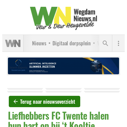
Nieuws
Digitaal dorpsplein
Verenigingen
Terug naar nieuwsoverzicht
Liefhebbers FC Twente halen
hun hart op bij ‘t Kooltje