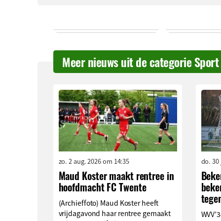
Meer nieuws uit de categorie Sport
zo. 2 aug. 2026 om 14:35
do. 30
Maud Koster maakt rentree in
Beke
hoofdmacht FC Twente
beken
tege
(Archieffoto) Maud Koster heeft
vrijdagavond haar rentree gemaakt
WVV’34