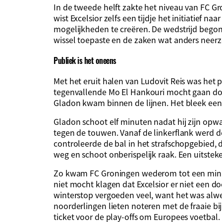
In de tweede helft zakte het niveau van FC G
wist Excelsior zelfs een tijdje het initiatief n
mogelijkheden te creëren. De wedstrijd begon
wissel toepaste en de zaken wat anders neerz
Publiek is het oneens
Met het eruit halen van Ludovit Reis was het 
tegenvallende Mo El Hankouri mocht gaan d
Gladon kwam binnen de lijnen. Het bleek een
Gladon schoot elf minuten nadat hij zijn opw
tegen de touwen. Vanaf de linkerflank werd 
controleerde de bal in het strafschopgebied, d
weg en schoot onberispelijk raak. Een uitstek
Zo kwam FC Groningen wederom tot een minim
niet mocht klagen dat Excelsior er niet een do
winterstop vergoeden veel, want het was alwe
noorderlingen lieten noteren met de fraaie bij
ticket voor de play-offs om Europees voetbal.