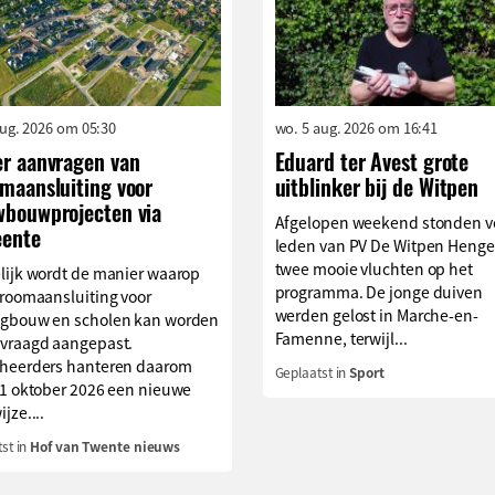
aug. 2026 om 05:30
wo. 5 aug. 2026 om 16:41
er aanvragen van
Eduard ter Avest grote
omaansluiting voor
uitblinker bij de Witpen
wbouwprojecten via
Afgelopen weekend stonden v
ente
leden van PV De Witpen Henge
twee mooie vluchten op het
lijk wordt de manier waarop
programma. De jonge duiven
troomaansluiting voor
werden gelost in Marche-en-
gbouw en scholen kan worden
Famenne, terwijl...
vraagd aangepast.
heerders hanteren daarom
Geplaatst in
Sport
 1 oktober 2026 een nieuwe
jze....
st in
Hof van Twente nieuws