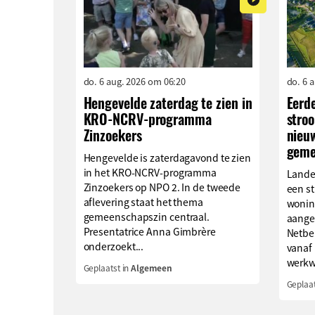
do. 6 aug. 2026 om 06:20
do. 6 
Hengevelde zaterdag te zien in
Eerd
KRO-NCRV-programma
stro
Zinzoekers
nieu
geme
Hengevelde is zaterdagavond te zien
in het KRO-NCRV-programma
Lande
Zinzoekers op NPO 2. In de tweede
een s
aflevering staat het thema
wonin
gemeenschapszin centraal.
aange
Presentatrice Anna Gimbrère
Netbe
onderzoekt...
vanaf
werkwi
Geplaatst in
Algemeen
Geplaat