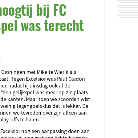
oogtij bij FC
spel was terecht
t
Groningen met Mike te Wierik als
aat. Tegen Excelsior was Paul Gladon
r, nadat hij dinsdag ook al de
Een gelijkspel was meer op z’n plaats
ide kanten. Maar toen we scoorden wist
weinig tegengoals dus dat is lekker. De
nnen we tevreden over zijn alleen aan
ay-offs te halen.”
 Excelsior nog een aanpassing doen aan
erker viel weg met een lichte blessure.