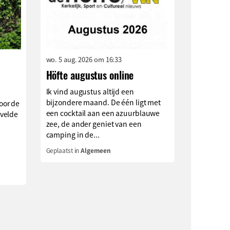
wo. 5 aug. 2026 om 16:33
Höfte augustus online
Ik vind augustus altijd een
bijzondere maand. De één ligt met
oor de
een cocktail aan een azuurblauwe
velde
zee, de ander geniet van een
camping in de...
Geplaatst in
Algemeen