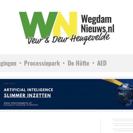
igingen
Processiepark
De Höfte
AED