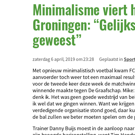
Minimalisme viert h
Groningen: “Gelijk
geweest”
zaterdag 6 april, 2019 om 23:28
Geplaatst in
Spor
Met opnieuw minimalistisch voetbal kwam FC 
aanvoerder toch weer tot een maximaal result
voor de tweede keer deze week de matchwinne
winnende maakte tegen De Graafschap. Mike: “
denk ik. Het was geen goede wedstrijd van be
ik wel dat we gingen winnen. Want we krijgen 
verdedigende organisatie stond goed, daar ku
de bal zullen we beter moeten spelen om de pl
Trainer Danny Buijs moest in de aanloop naar
zijn beoogde basisopstelling, want Tim Handw