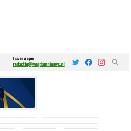
Tips en vragen
redactie@wegdamnieuws.nl