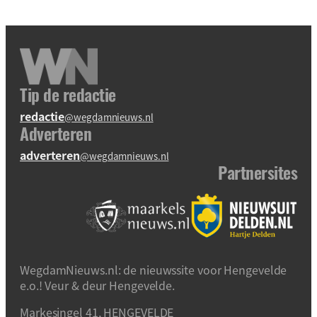
Tip de redactie
redactie
@wegdamnieuws.nl
Adverteren
adverteren
@wegdamnieuws.nl
Partnersites
WegdamNieuws.nl: de nieuwssite voor Hengevelde
e.o.! Veur & deur Hengevelde.
Markesingel 41, HENGEVELDE