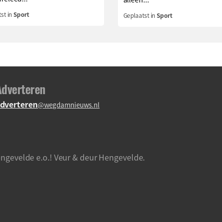
st in
Sport
Geplaatst in
Sport
Adverteren
dverteren
@wegdamnieuws.nl
ngevelde e.o.! Veur & deur Hengevelde.