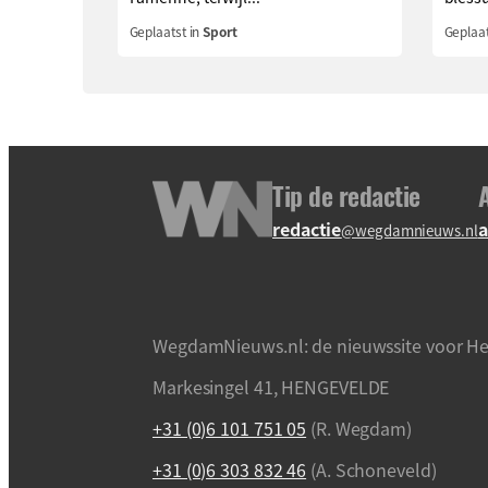
Geplaatst in
Sport
Geplaat
Tip de redactie
redactie
a
@wegdamnieuws.nl
WegdamNieuws.nl: de nieuwssite voor He
Markesingel 41, HENGEVELDE
+31 (0)6 101 751 05
(R. Wegdam)
+31 (0)6 303 832 46
(A. Schoneveld)