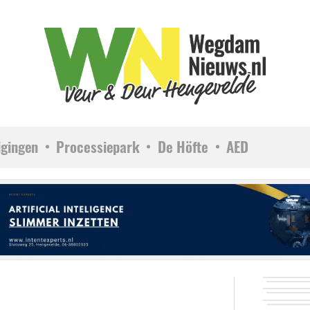
igingen
Processiepark
De Höfte
AED