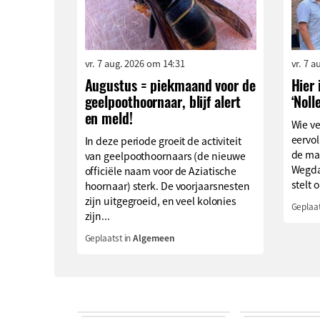
vr. 7 aug. 2026 om 14:31
vr. 7 
Augustus = piekmaand voor de
Hier 
geelpoothoornaar, blijf alert
‘Noll
en meld!
Wie v
eervol
In deze periode groeit de activiteit
de ma
van geelpoothoornaars (de nieuwe
Wegda
officiële naam voor de Aziatische
stelt o
hoornaar) sterk. De voorjaarsnesten
zijn uitgegroeid, en veel kolonies
Geplaat
zijn...
Geplaatst in
Algemeen