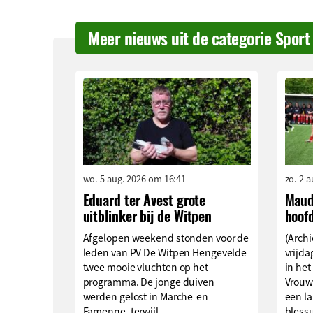
Meer nieuws uit de categorie Sport
wo. 5 aug. 2026 om 16:41
zo. 2 
Eduard ter Avest grote
Maud
uitblinker bij de Witpen
hoof
Afgelopen weekend stonden voor de
(Archi
leden van PV De Witpen Hengevelde
vrijd
twee mooie vluchten op het
in het
programma. De jonge duiven
Vrouw
werden gelost in Marche-en-
een l
Famenne, terwijl...
blessu