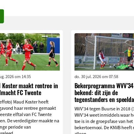
aug. 2026 om 14:35
do. 30 jul. 2026 om 07:58
 Koster maakt rentree in
Bekerprogramma WVV’34
dmacht FC Twente
bekend: dit zijn de
tegenstanders en speelda
effoto) Maud Koster heeft
agavond haar rentree gemaakt
WVV’34 tegen Buurse in 2018 (
 eerste elftal van FC Twente
WVV’34 weet inmiddels waar h
en. De verdedigster maakte na
toe is in de groepsfase van het
ange periode van
bekertoernooi. De KNVB heeft 
releed...
alleen...