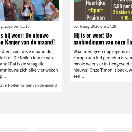
aug. 2026 om 05:10
do. 6 aug. 2026 om 17:28
is hij weer: De nieuwe
Hij is er weer! De
en Kanjer van de maand’!
aanbiedingen van onze T
erdient voor deze maand de
Waar menigeen nog ergens in
le titel: De Nollen kanjer van
Europa aan het genieten is van
and?Dat is de vraag die
mooie weerIs er in Hengevelde
mnieuws zich elke vier weken
nieuws! Onze Timon is back, w
p...
een...
st in
Nollen Kanjer van de maand