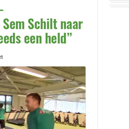
-
 Sem Schilt naar
eeds een held”
rt