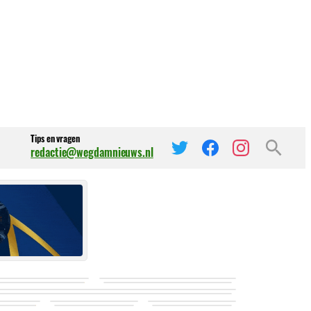
Tips en vragen
redactie@wegdamnieuws.nl