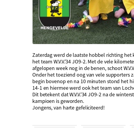
Zaterdag werd de laatste hobbel richting h
het team W.V.V.’34 JO9-2. Met de vele kilomet
afgelopen week nog in de benen, schoot W.V.V
Onder het toeziend oog van vele supporters za
begin bovenop en na 10 minuten stond het hier
14-1 en hiermee werd ook het team van Loc
Dit betekent dat W.V.V.’34 JO9-2 na de winter
kampioen is geworden.
Jongens, van harte gefeliciteerd!