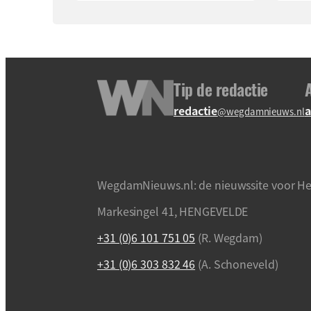
Tip de redactie
redactie
a
@wegdamnieuws.nl
WegdamNieuws.nl: de nieuwssite voor He
Markesingel 41, HENGEVELDE
+31 (0)6 101 751 05
(R. Wegdam)
+31 (0)6 303 832 46
(A. Schoneveld)