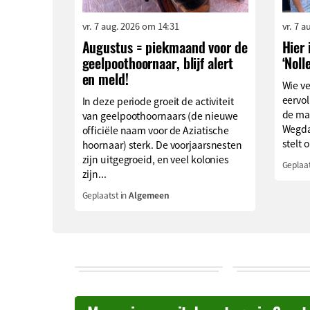
vr. 7 aug. 2026 om 14:31
vr. 7 
Augustus = piekmaand voor de
Hier 
geelpoothoornaar, blijf alert
‘Noll
en meld!
Wie v
eervol
In deze periode groeit de activiteit
de ma
van geelpoothoornaars (de nieuwe
Wegda
officiële naam voor de Aziatische
stelt o
hoornaar) sterk. De voorjaarsnesten
zijn uitgegroeid, en veel kolonies
Geplaat
zijn...
Geplaatst in
Algemeen