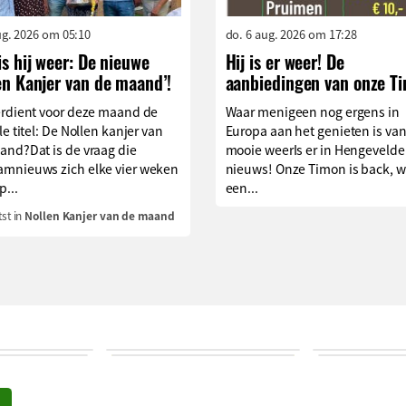
aug. 2026 om 05:10
do. 6 aug. 2026 om 17:28
is hij weer: De nieuwe
Hij is er weer! De
en Kanjer van de maand’!
aanbiedingen van onze T
erdient voor deze maand de
Waar menigeen nog ergens in
le titel: De Nollen kanjer van
Europa aan het genieten is van
and?Dat is de vraag die
mooie weerIs er in Hengevelde
mnieuws zich elke vier weken
nieuws! Onze Timon is back, w
p...
een...
st in
Nollen Kanjer van de maand