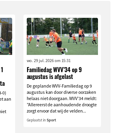
wo. 29 jul. 2026 om 15:31
 1
Familiedag WVV’34 op 9
augustus is afgelast
ta
De geplande WVV-Familiedag op 9
augustus kan door diverse oorzaken
3-0)
helaas niet doorgaan. WVV’34 meldt:
et aan
”Allereerst de aanhoudende droogte
zorgt ervoor dat wij de velden...
niet
Geplaatst in
Sport