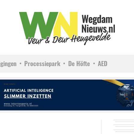
igingen
Processiepark
De Höfte
AED