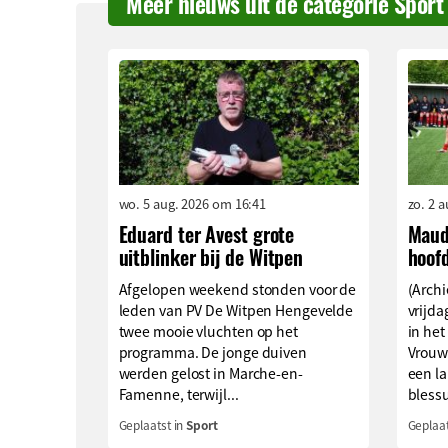
Meer nieuws uit de categorie Sport
wo. 5 aug. 2026 om 16:41
zo. 2 
Eduard ter Avest grote
Maud
uitblinker bij de Witpen
hoof
Afgelopen weekend stonden voor de
(Archi
leden van PV De Witpen Hengevelde
vrijd
twee mooie vluchten op het
in het
programma. De jonge duiven
Vrouw
werden gelost in Marche-en-
een l
Famenne, terwijl...
blessu
Geplaatst in
Sport
Geplaat