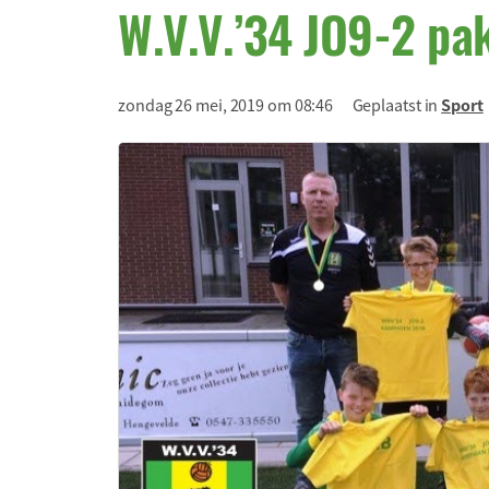
W.V.V.’34 JO9-2 pak
zondag 26 mei, 2019 om 08:46
Geplaatst in
Sport