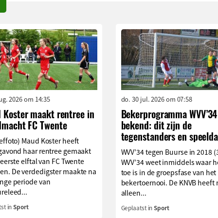
aug. 2026 om 14:35
do. 30 jul. 2026 om 07:58
 Koster maakt rentree in
Bekerprogramma WVV’34
dmacht FC Twente
bekend: dit zijn de
tegenstanders en speelda
effoto) Maud Koster heeft
agavond haar rentree gemaakt
WVV’34 tegen Buurse in 2018 (
 eerste elftal van FC Twente
WVV’34 weet inmiddels waar h
en. De verdedigster maakte na
toe is in de groepsfase van het
ange periode van
bekertoernooi. De KNVB heeft 
releed...
alleen...
st in
Sport
Geplaatst in
Sport