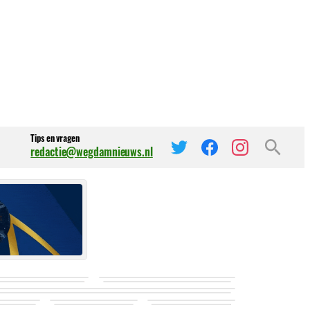
Tips en vragen
redactie@wegdamnieuws.nl