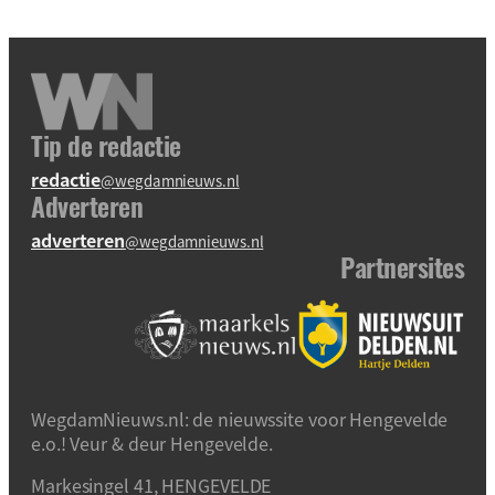
Tip de redactie
redactie
@wegdamnieuws.nl
Adverteren
adverteren
@wegdamnieuws.nl
Partnersites
WegdamNieuws.nl: de nieuwssite voor Hengevelde
e.o.! Veur & deur Hengevelde.
Markesingel 41, HENGEVELDE