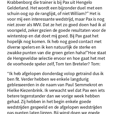
Krabbenborg die trainer is bij Pax uit Hengelo
Gelderland. Het wordt een bijzonder duel met een
schuin oog op de ranglijst, of niet William?’’ Het is
voor mij een interessante wedstrijd, maar Pax is nog
niet zover als WVV. Dat ze het zo goed doen had ik al
voorspeld, zeker gezien de goede resultaten voor de
winterstop en dat doet mij goed. Bij Pax gaat het
hopelijk nog komen. Ik heb nog goed contact met
diverse spelers en ik ken natuurlijk de sterke en
zwakke punten van die groen gelen haha!”Hoe staat
de Hengeveldse selectie ervoor en hoe gaat het met
de voorhoede speler zelf, Tom ten Breteler? Tom:
“Ik heb afgelopen donderdag volop getraind dus ik
ben fit. Verder hebben we enkele langdurig
geblesseerden in de naam van Paul Semmekrot en
Hielke Kiezenbrink. Ik verwacht wel dat Pax een iets
betere tegenstander dan we vorige week hebben
gehad. Zij hebben in het begin enkele goede
wedstrijden gespeeld en de afgelopen wedstrijden
pas punten laten liggen. Bij winst doen we goede