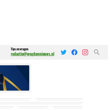
Tips en vragen
redactie@wegdamnieuws.nl