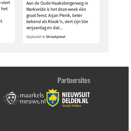
 viert
Aan de Oude Haaksbergerweg in
n het
Markvelde is het deze week één
groot feest. Arjan Pierik, beter
t.
bekend als Klook'n, viert zijn 50e
verjaardag en dat...
Geplaatst in
Stroatproat
Partnersites