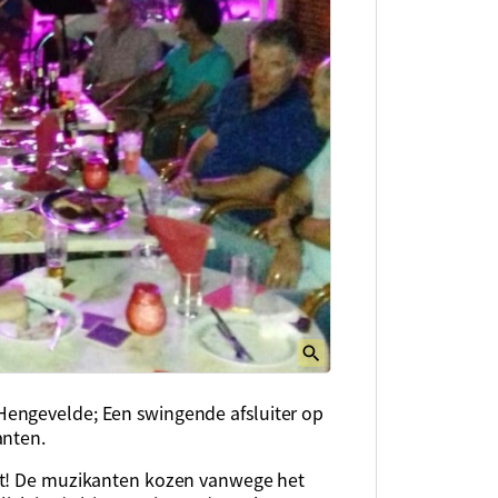
engevelde; Een swingende afsluiter op
anten.
at! De muzikanten kozen vanwege het