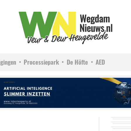
igingen
Processiepark
De Höfte
AED