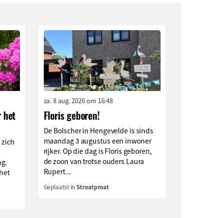
za. 8 aug. 2026 om 16:48
r het
Floris geboren!
De Bolscher in Hengevelde is sinds
maandag 3 augustus een inwoner
s zich
rijker. Op die dag is Floris geboren,
de zoon van trotse ouders Laura
ng.
Rupert...
 het
Geplaatst in
Stroatproat