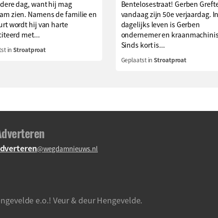
dere dag, want hij mag
Bentelosestraat! Gerben Grefte
am zien. Namens de familie en
vandaag zijn 50e verjaardag. I
rt wordt hij van harte
dagelijks leven is Gerben
citeerd met...
ondernemer en kraanmachinis
Sinds kort is...
st in
Stroatproat
Geplaatst in
Stroatproat
Adverteren
dverteren
@wegdamnieuws.nl
ngevelde e.o.! Veur & deur Hengevelde.