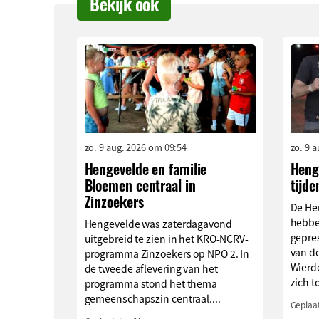
Bekijk ook
zo. 9 aug. 2026 om 09:54
zo. 9 
Hengevelde en familie
Henge
Bloemen centraal in
tijde
Zinzoekers
De He
hebbe
Hengevelde was zaterdagavond
gepre
uitgebreid te zien in het KRO-NCRV-
van de
programma Zinzoekers op NPO 2. In
Wierd
de tweede aflevering van het
zich to
programma stond het thema
gemeenschapszin centraal....
Geplaat