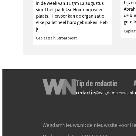
bijzon
In de week van 11 t/m 13 augustus
Abrah
vindt het jaarlijkse Houtdorp weer
de buu
plaats. Hiervoor kan de organisatie
gefeli
elke pallet heel hard gebruiken. Heb
je...
Geplaat
Geplaatst in
Stroatproat
Tip de redactie
redactie
a
@wegdamnieuws.nl
WegdamNieuws.nl: de nieuwssite voor He