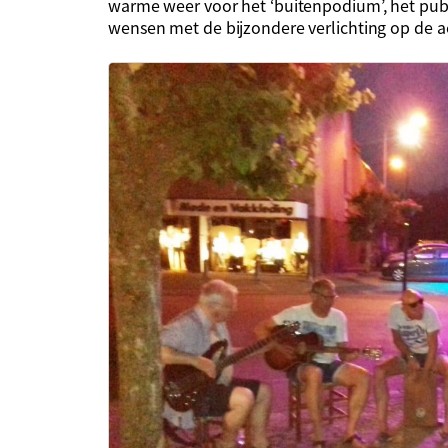
warme weer voor het ‘buitenpodium’, het pub
wensen met de bijzondere verlichting op de 