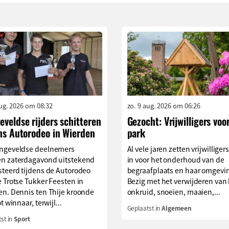
aug. 2026 om 08:32
zo. 9 aug. 2026 om 06:26
veldse rijders schitteren
Gezocht: Vrijwilligers voo
ns Autorodeo in Wierden
park
ngeveldse deelnemers
Al vele jaren zetten vrijwilliger
n zaterdagavond uitstekend
in voor het onderhoud van de
steerd tijdens de Autorodeo
begraafplaats en haar omgevi
 Trotse Tukker Feesten in
Bezig met het verwijderen van
en. Dennis ten Thije kroonde
onkruid, snoeien, maaien,...
t winnaar, terwijl...
Geplaatst in
Algemeen
st in
Sport