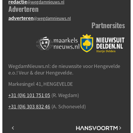
redactie
@wegdamnieuws.nl
Adverteren
adverteren
@wegdamnieuws.nl
Partnersites
WegdamNieuws.nl: de nieuwssite voor Hengevelde
e.o.! Veur & deur Hengevelde.
Markesingel 41, HENGEVELDE
+31 (0)6 101 751 05
(R. Wegdam)
+31 (0)6 303 832 46
(A. Schoneveld)