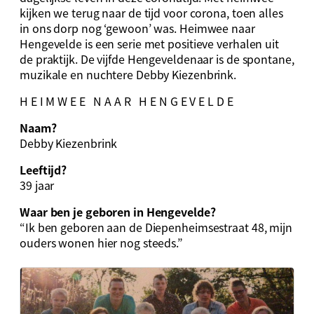
kijken we terug naar de tijd voor corona, toen alles
in ons dorp nog ‘gewoon’ was. Heimwee naar
Hengevelde is een serie met positieve verhalen uit
de praktijk. De vijfde Hengeveldenaar is de spontane,
muzikale en nuchtere Debby Kiezenbrink.
H E I M W E E N A A R H E N G E V E L D E
Naam?
Debby Kiezenbrink
Leeftijd?
39 jaar
Waar ben je geboren in Hengevelde?
“Ik ben geboren aan de Diepenheimsestraat 48, mijn
ouders wonen hier nog steeds.”