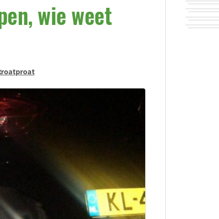
pen, wie weet
troatproat