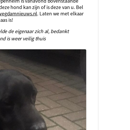
iepenheim is vanavond bovenstaande
ze hond kan zijn of is deze van u. Bel
wegdamnieuws.nl
. Laten we met elkaar
as is!
de de eigenaar zich al, bedankt
d is weer veilig thuis