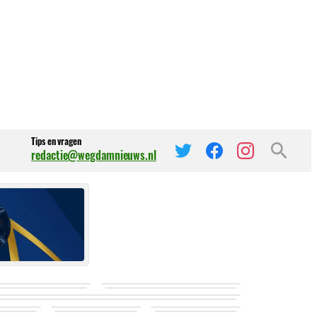
Tips en vragen
redactie@wegdamnieuws.nl