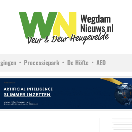
igingen
Processiepark
De Höfte
AED