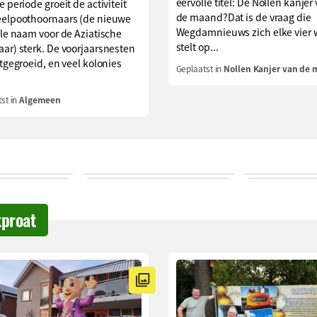
eervolle titel: De Nollen kanjer
e periode groeit de activiteit
de maand?Dat is de vraag die
eelpoothoornaars (de nieuwe
Wegdamnieuws zich elke vier
ële naam voor de Aziatische
stelt op...
ar) sterk. De voorjaarsnesten
itgegroeid, en veel kolonies
Geplaatst in
Nollen Kanjer van de
st in
Algemeen
tproat