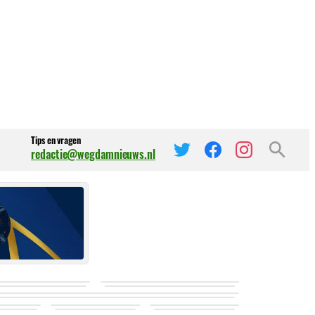
Tips en vragen
redactie@wegdamnieuws.nl