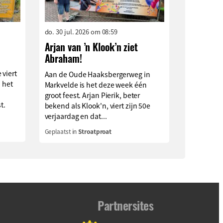
do. 30 jul. 2026 om 08:59
Arjan van ’n Klook’n ziet
Abraham!
 viert
Aan de Oude Haaksbergerweg in
n het
Markvelde is het deze week één
groot feest. Arjan Pierik, beter
t.
bekend als Klook'n, viert zijn 50e
verjaardag en dat...
Geplaatst in
Stroatproat
Partnersites