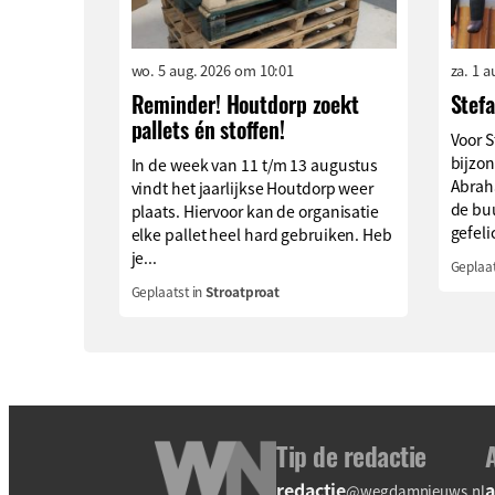
wo. 5 aug. 2026 om 10:01
za. 1 
Reminder! Houtdorp zoekt
Stef
pallets én stoffen!
Voor S
bijzon
In de week van 11 t/m 13 augustus
Abrah
vindt het jaarlijkse Houtdorp weer
de buu
plaats. Hiervoor kan de organisatie
gefeli
elke pallet heel hard gebruiken. Heb
je...
Geplaat
Geplaatst in
Stroatproat
Tip de redactie
redactie
a
@wegdamnieuws.nl