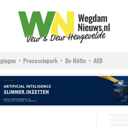
igingen
Processiepark
De Höfte
AED