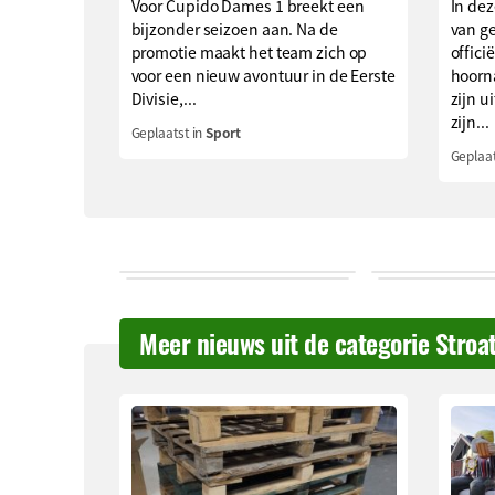
Voor Cupido Dames 1 breekt een
In dez
bijzonder seizoen aan. Na de
van g
promotie maakt het team zich op
offici
voor een nieuw avontuur in de Eerste
hoorna
Divisie,...
zijn u
zijn...
Geplaatst in
Sport
Geplaat
Meer nieuws uit de categorie Stroa