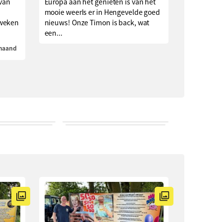
 van
Europa aan het genieten is van het
mooie weerIs er in Hengevelde goed
 weken
nieuws! Onze Timon is back, wat
een...
 maand