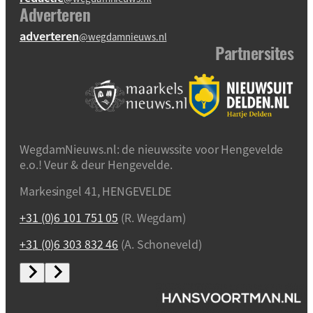
Adverteren
adverteren
@wegdamnieuws.nl
Partnersites
WegdamNieuws.nl: de nieuwssite voor Hengevelde
e.o.! Veur & deur Hengevelde.
Markesingel 41, HENGEVELDE
+31 (0)6 101 751 05
(R. Wegdam)
+31 (0)6 303 832 46
(A. Schoneveld)