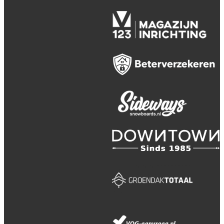
Privacybeleid / Algemene
(verkoop)voorwaarden / Licenties
Webdesign en realisatie
Kuipers Design