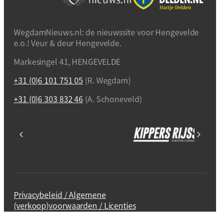
WegdamNieuws.nl: de nieuwssite voor Hengevelde
e.o.! Veur & deur Hengevelde.
Markesingel 41, HENGEVELDE
+31 (0)6 101 751 05
(R. Wegdam)
+31 (0)6 303 832 46
(A. Schoneveld)
Privacybeleid / Algemene
(verkoop)voorwaarden / Licenties